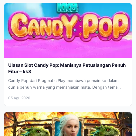
Ulasan Slot Candy Pop: Manisnya Petualangan Penuh
Fitur – kk8
Candy Pop dari Pragmatic Play membawa pemain ke dalam
dunia penuh warna yang memanjakan mata. Dengan tema
permen yang ceria...
05 Agu 2026